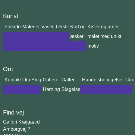
Kunst
Forside
Malerier
Vaser
Tekstil
Kort og
Kister og urner –
æsker
malet med unikt
motiv
Om
Kontakt
Om
Blog
Galleri
Galleri
Handelsbetingelser
Cook
Herning
Slagelse
Find vej
Galleri Krøjgaard
Arnborgvej 7