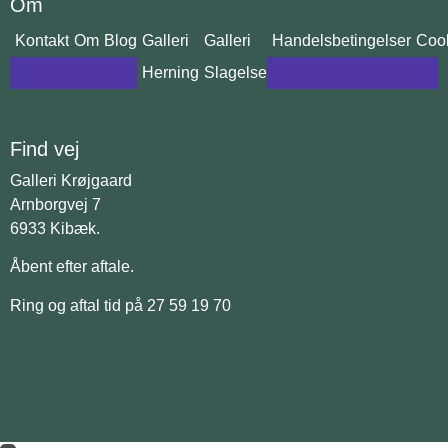
Om
Kontakt
Om
Blog
Galleri
Galleri
Handelsbetingelser
Cook
Herning
Slagelse
Find vej
Galleri Krøjgaard
Arnborgvej 7
6933 Kibæk.
Åbent efter aftale.
Ring og aftal tid på 27 59 19 70