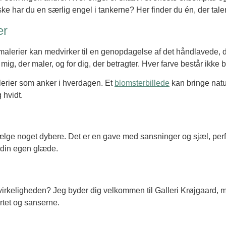
ke har du en særlig engel i tankerne? Her finder du én, der taler 
er
 malerier kan medvirker til en genopdagelse af det håndlavede, de
 mig, der maler, og for dig, der betragter. Hver farve består ikke 
malerier som anker i hverdagen. Et
blomsterbillede
kan bringe natu
g hvidt.
t vælge noget dybere. Det er en gave med sansninger og sjæl, per
g din egen glæde.
irkeligheden? Jeg byder dig velkommen til Galleri Krøjgaard, mid
ertet og sanserne.