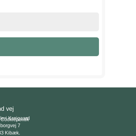
nd vej
leri Krøjgaard
Cookiepolitik
borgvej 7
33 Kibæk.