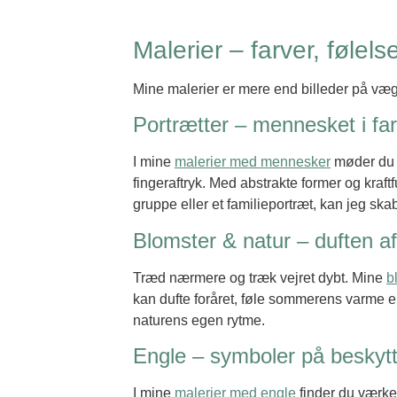
Malerier – farver, følels
Mine malerier er mere end billeder på vægg
Portrætter – mennesket i fa
I mine
malerier med mennesker
møder du po
fingeraftryk. Med abstrakte former og kraf
gruppe eller et familieportræt, kan jeg skab
Blomster & natur – duften af
Træd nærmere og træk vejret dybt. Mine
b
kan dufte foråret, føle sommerens varme e
naturens egen rytme.
Engle – symboler på beskyt
I mine
malerier med engle
finder du værker