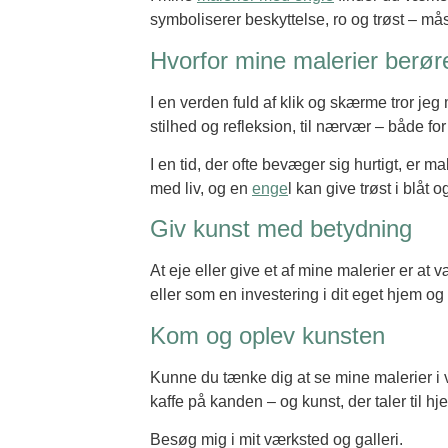
symboliserer beskyttelse, ro og trøst – mås
Hvorfor mine malerier berør
I en verden fuld af klik og skærme tror jeg
stilhed og refleksion, til nærvær – både for
I en tid, der ofte bevæger sig hurtigt, er 
med liv, og en
enge
l kan give trøst i blåt o
Giv kunst med betydning
At eje eller give et af mine malerier er a
eller som en investering i dit eget hjem o
Kom og oplev kunsten
Kunne du tænke dig at se mine malerier i v
kaffe på kanden – og kunst, der taler til hj
Besøg mig i mit værksted og galleri.