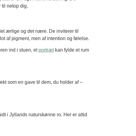
til netop dig.
t ærlige og det nære. De inviterer til
blot af pigment, men af intention og følelse.
ren ind i stuen, et
portræt
kan fylde et rum
fekt som en gave til dem, du holder af –
t i Jyllands naturskønne ro. Her er altid