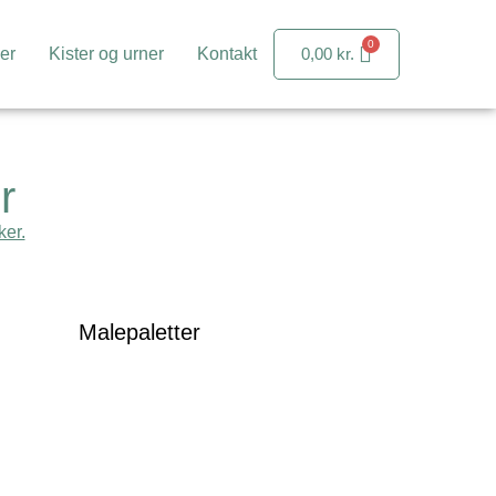
er
Kister og urner
Kontakt
0,00
kr.
r
ker.
Malepaletter