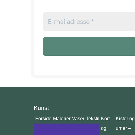
Kunst
Forside
Malerier
Vaser
Tekstil
Kort
Kister og
og
urner –