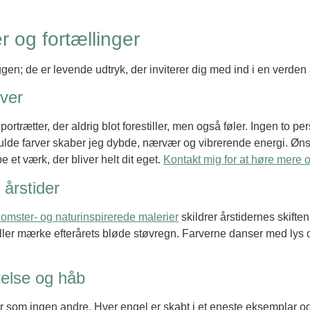
er og fortællinger
en; de er levende udtryk, der inviterer dig med ind i en verden
rver
rtrætter, der aldrig blot forestiller, men også føler. Ingen to pe
tfulde farver skaber jeg dybde, nærvær og vibrerende energi. Øns
e et værk, der bliver helt dit eget.
Kontakt mig for at høre mere o
 årstider
lomster- og naturinspirerede malerier
skildrer årstidernes skift
ller mærke efterårets bløde støvregn. Farverne danser med lys 
telse og håb
 som ingen andre. Hver engel er skabt i et eneste eksemplar og 