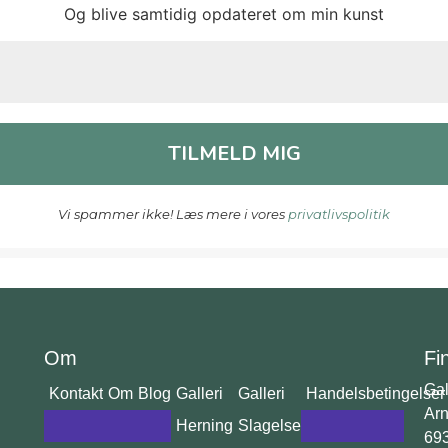
Og blive samtidig opdateret om min kunst
Vi spammer ikke! Læs mere i vores
privatlivspolitik
Om
Fi
Gal
Kontakt
Om
Blog
Galleri
Galleri
Handelsbetingelser
Arn
Herning
Slagelse
69