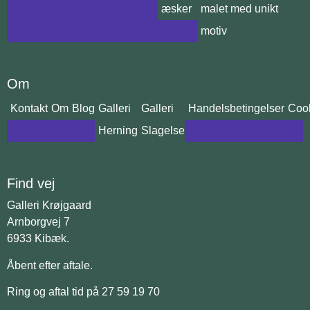
æsker
malet med unikt
motiv
Om
Kontakt
Om
Blog
Galleri
Galleri
Handelsbetingelser
Cook
Herning
Slagelse
Find vej
Galleri Krøjgaard
Arnborgvej 7
6933 Kibæk.
Åbent efter aftale.
Ring og aftal tid på 27 59 19 70