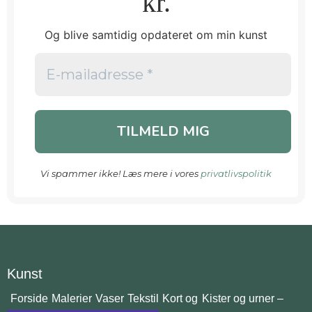
kr.
Og blive samtidig opdateret om min kunst
Vi spammer ikke! Læs mere i vores
privatlivspolitik
Kunst
Forside
Malerier
Vaser
Tekstil
Kort og
Kister og urner –