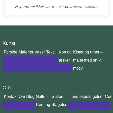
Vi spammer ikke! Læs mere i vores
privatlivspolitik
Kunst
Forside
Malerier
Vaser
Tekstil
Kort og
Kister og urner –
æsker
malet med unikt
motiv
Om
Kontakt
Om
Blog
Galleri
Galleri
Handelsbetingelser
Cook
Herning
Slagelse