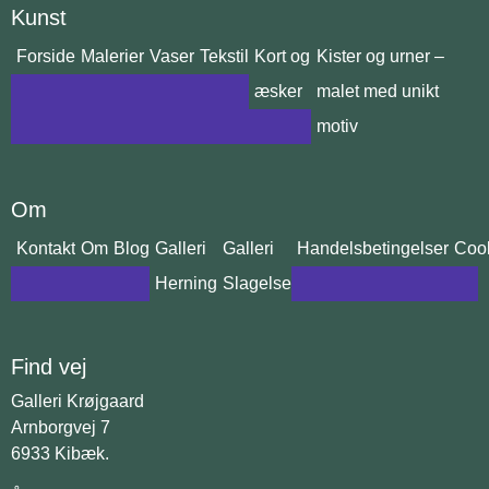
Kunst
Forside
Malerier
Vaser
Tekstil
Kort og
Kister og urner –
æsker
malet med unikt
motiv
Om
Kontakt
Om
Blog
Galleri
Galleri
Handelsbetingelser
Cook
Herning
Slagelse
Find vej
Galleri Krøjgaard
Arnborgvej 7
6933 Kibæk.