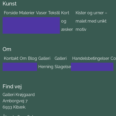
Kunst
Forside
Malerier
Vaser
Tekstil
Kort
Kister og urner –
og
malet med unikt
æsker
motiv
Om
Kontakt
Om
Blog
Galleri
Galleri
Handelsbetingelser
Co
Herning
Slagelse
Find vej
Galleri Krøjgaard
Arnborgvej 7
6933 Kibæk.