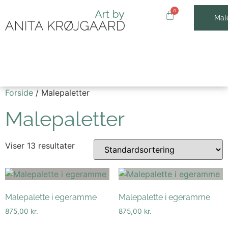
Male
Forside
/ Malepaletter
Malepaletter
Viser 13 resultater
Malepalette i egeramme
Malepalette i egeramme
875,00
kr.
875,00
kr.