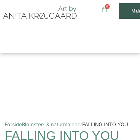
Male
Forside
Blomster- & naturmalerier
FALLING INTO YOU
FALLING INTO YOU