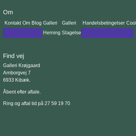
Om
Kontakt
Om
Blog
Galleri
Galleri
Handelsbetingelser
Cook
Herning
Slagelse
Find vej
Galleri Krøjgaard
Arnborgvej 7
6933 Kibæk.
Åbent efter aftale.
Ring og aftal tid på 27 59 19 70