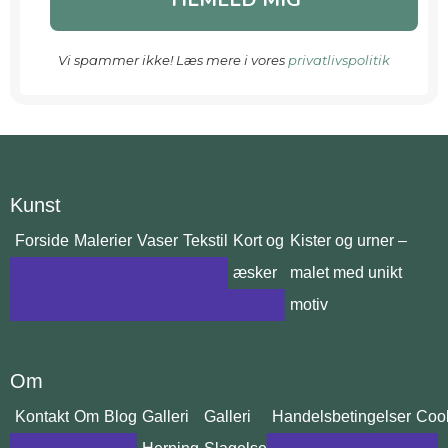
Vi spammer ikke! Læs mere i vores
privatlivspolitik
Kunst
Forside
Malerier
Vaser
Tekstil
Kort og
Kister og urner –
æsker
malet med unikt
motiv
Om
Kontakt
Om
Blog
Galleri
Galleri
Handelsbetingelser
Cook