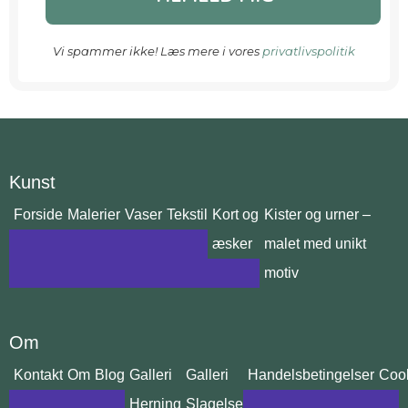
Vi spammer ikke! Læs mere i vores
privatlivspolitik
Kunst
Forside
Malerier
Vaser
Tekstil
Kort og
Kister og urner –
æsker
malet med unikt
motiv
Om
Kontakt
Om
Blog
Galleri
Galleri
Handelsbetingelser
Cook
Herning
Slagelse