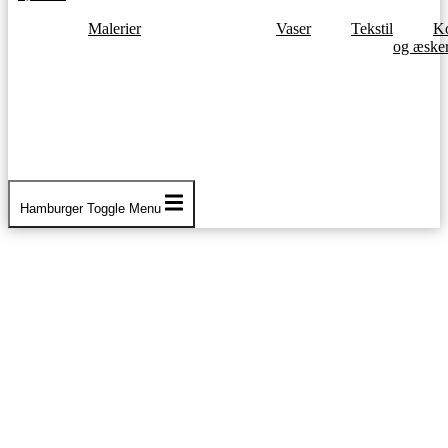
Malerier
Vaser
Tekstil
Ko
og æske
Hamburger Toggle Menu