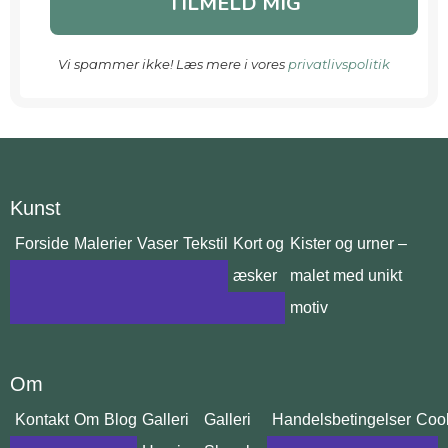
Vi spammer ikke! Læs mere i vores
privatlivspolitik
Kunst
Forside
Malerier
Vaser
Tekstil
Kort og
Kister og urner –
æsker
malet med unikt
motiv
Om
Kontakt
Om
Blog
Galleri
Galleri
Handelsbetingelser
Cook