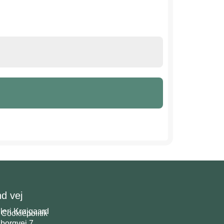
nd vej
leri Krøjgaard
Cookiepolitik
borgvej 7