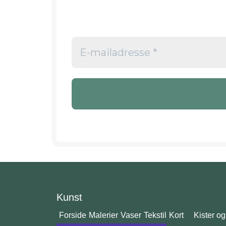
Kunst
Forside
Malerier
Vaser
Tekstil
Kort
Kister og