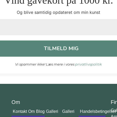
Vind gavekort på 1000 kr.
Og blive samtidig opdateret om min kunst
Vi spammer ikke! Læs mere i vores
privatlivspolitik
Om
Fi
Gal
Kontakt
Om
Blog
Galleri
Galleri
Handelsbetingelser
Arn