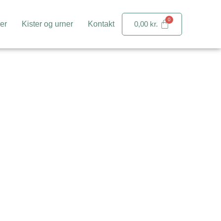
er
Kister og urner
Kontakt
0,00
kr.