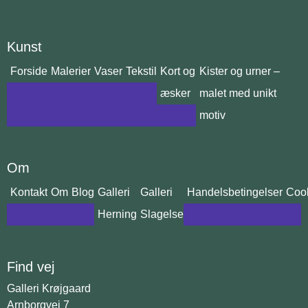
Kunst
Forside
Malerier
Vaser
Tekstil
Kort og
Kister og urner –
æsker
malet med unikt
motiv
Om
Kontakt
Om
Blog
Galleri
Galleri
Handelsbetingelser
Cook
Herning
Slagelse
Find vej
Galleri Krøjgaard
Arnborgvej 7