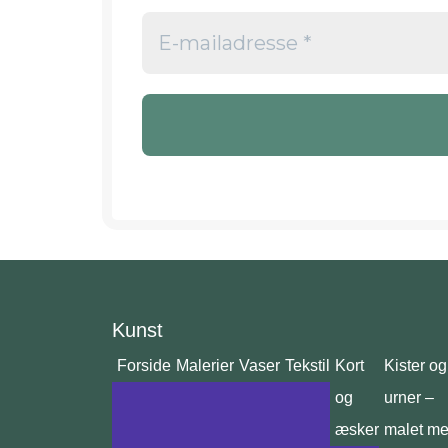
Kunst
Forside
Malerier
Vaser
Tekstil
Kort
Kister og
og
urner –
æsker
malet m