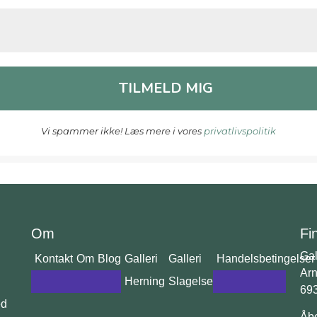
Vi spammer ikke! Læs mere i vores
privatlivspolitik
Om
Fi
Gal
Kontakt
Om
Blog
Galleri
Galleri
Handelsbetingelser
Arn
Herning
Slagelse
69
ed
Åbe