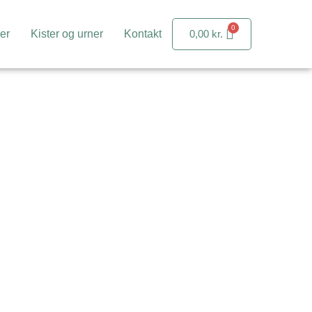
er
Kister og urner
Kontakt
0,00
kr.