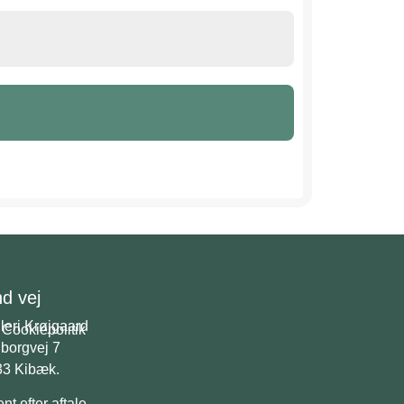
nd vej
leri Krøjgaard
Cookiepolitik
borgvej 7
33 Kibæk.
nt efter aftale.