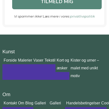
Vi spammer ikke! Læs mere i vores
privatlivspolitik
Kunst
Forside
Malerier
Vaser
Tekstil
Kort og
Kister og urner –
æsker
malet med unikt
motiv
Om
Kontakt
Om
Blog
Galleri
Galleri
Handelsbetingelser
Cook