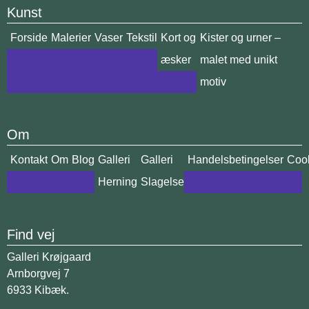
Kunst
Forside
Malerier
Vaser
Tekstil
Kort og
Kister og urner –
æsker
malet med unikt
motiv
Om
Kontakt
Om
Blog
Galleri
Galleri
Handelsbetingelser
Cook
Herning
Slagelse
Find vej
Galleri Krøjgaard
Arnborgvej 7
6933 Kibæk.