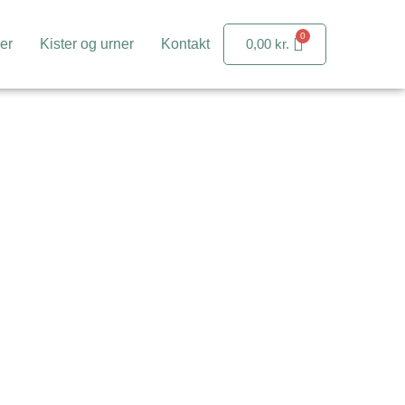
er
Kister og urner
Kontakt
0,00
kr.