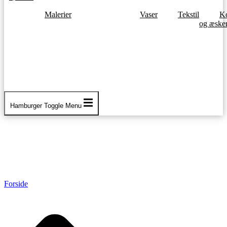
Malerier
Vaser
Tekstil
Ko
og æske
Hamburger Toggle Menu
Forside